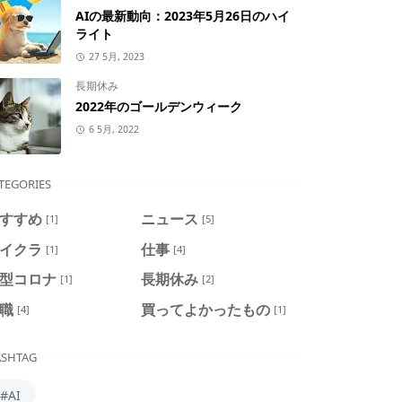
AIの最新動向：2023年5月26日のハイ
ライト
27 5月, 2023
長期休み
2022年のゴールデンウィーク
6 5月, 2022
TEGORIES
すすめ
ニュース
[1]
[5]
イクラ
仕事
[1]
[4]
型コロナ
長期休み
[1]
[2]
職
買ってよかったもの
[4]
[1]
SHTAG
#AI