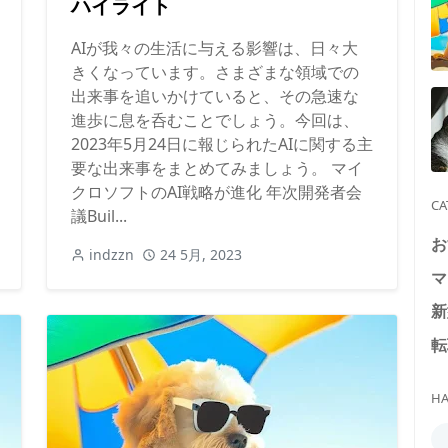
ハイライト
AIが我々の生活に与える影響は、日々大
きくなっています。さまざまな領域での
出来事を追いかけていると、その急速な
進歩に息を呑むことでしょう。今回は、
2023年5月24日に報じられたAIに関する主
要な出来事をまとめてみましょう。 マイ
クロソフトのAI戦略が進化 年次開発者会
CA
議Buil...
お
indzzn
24 5月, 2023
マ
新
転
HA